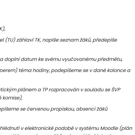
K),
tel (TU) záhlaví TK, napíše seznam žáků, předepíše
še a doplní datum ke svému vyučovanému předmětu,
 perem) téma hodiny, podepíšeme se v dané kolonce a
tickým plánem a TP rozpracován v souladu se ŠVP
 komise),
píšeme se červenou propiskou, absenci žáků
ahlédnutí v elektronické podobě v systému Moodle (plán