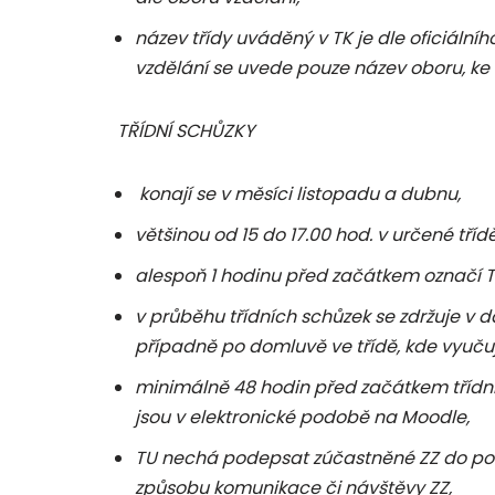
název třídy uváděný v TK je dle oficiálního
vzdělání se uvede pouze název oboru, ke
TŘÍDNÍ SCHŮZKY
konají se v měsíci listopadu a dubnu,
většinou od 15 do 17.00 hod. v určené třídě
alespoň 1 hodinu před začátkem označí TU
v průběhu třídních schůzek se zdržuje v da
případně po domluvě ve třídě, kde vyučuj
minimálně 48 hodin před začátkem třídních
jsou v elektronické podobě na Moodle,
TU nechá podepsat zúčastněné ZZ do pod
způsobu komunikace či návštěvy ZZ,