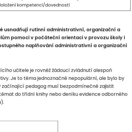
doložení kompetencí/dovedností
é usnadňují rutinní administrativní, organizační a
lům pomoci v počáteční orientaci v provozu školy i
ostupného naplňování administrativní a organizační
cího učitele je rovněž žádoucí zvládnutí alespoň
ivy. Je to téma jednoznačně nepopulární, ale bylo by
ý začínající pedagog musí bezpodmínečně zajistit
témat do třídní knihy nebo deníku evidence odborného
).