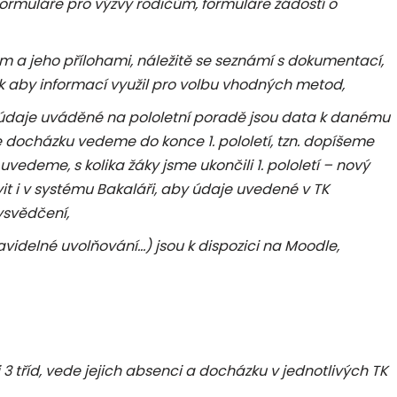
formuláře pro výzvy rodičům, formuláře žádostí o
a jeho přílohami, náležitě se seznámí s dokumentací,
ak aby informací využil pro volbu vhodných metod,
zn. údaje uváděné na pololetní poradě jsou data k danému
le docházku vedeme do konce 1. pololetí, tzn. dopíšeme
deme, s kolika žáky jsme ukončili 1. pololetí – nový
 i v systému Bakaláři, aby údaje uvedené v TK
ysvědčení,
ravidelné uvolňování…) jsou k dispozici na Moodle,
3 tříd, vede jejich absenci a docházku v jednotlivých TK