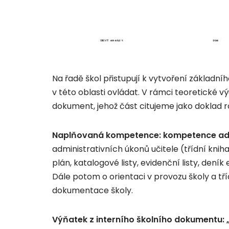
Na řadě škol přistupují k vytvoření základní
v této oblasti ovládat. V rámci teoretické v
dokument, jehož část citujeme jako doklad 
Naplňovaná kompetence: kompetence admi
administrativních úkonů učitele (třídní knih
plán, katalogové listy, evidenční listy, den
Dále potom o orientaci v provozu školy a tř
dokumentace školy.
Výňatek z interního školního dokumentu