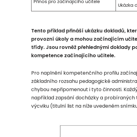
Přínos pro začínajícího učitele
Ukázka 
Tento příklad přináší ukázku dokladů, kter
provozní úkoly a mohou začínajícím učite
třídy. Jsou rovněž přehlednými doklady p
kompetence začínajícího učitele.
Pro naplnění kompetenčního profilu začínají
základního rozsahu pedagogické administrat
chybou nepřipomenout i tyto činnosti. Každ
například zapsání docházky a probíraných 
výcviku (titulní list na níže uvedeném snímku