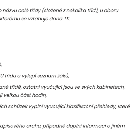
 názvu celé třídy (složené z několika tříd), u oboru
 kterému se vztahuje daná TK.
,
 třídu a vylepí seznam žáků,
né třídě, ostatní vyučující jsou ve svých kabinetech,
í velkou část hodin,
 schůzek vyplní vyučující klasifikační přehledy, které
pisového archu, případně doplní informaci o jiném