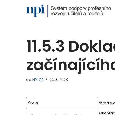
Přeskočit
na
obsah
11.5.3 Dokl
začínajícíh
od
NPI ČR
22. 3. 2023
Škola
Střední 
Orientac