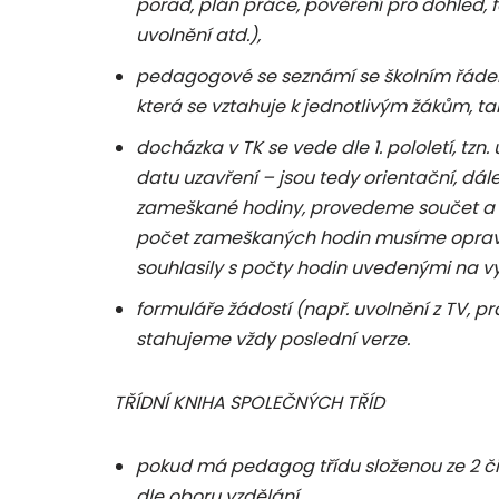
porad, plán práce, pověření pro dohled, 
uvolnění atd.),
pedagogové se seznámí se školním řádem 
která se vztahuje k jednotlivým žákům, t
docházka v TK se vede dle 1. pololetí, t
datu uzavření – jsou tedy orientační, dá
zameškané hodiny, provedeme součet a uve
počet zameškaných hodin musíme opravit
souhlasily s počty hodin uvedenými na v
formuláře žádostí (např. uvolnění z TV, p
stahujeme vždy poslední verze.
TŘÍDNÍ KNIHA SPOLEČNÝCH TŘÍD
pokud má pedagog třídu složenou ze 2 či 
dle oboru vzdělání,