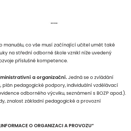
ho manuálu, co vše musí začínající učitel umět také
ýuky na střední odborné škole vznikl níže uvedený
rozvoje příslušné kompetence.
nistrativní a organizační.
Jedná se o zvládání
a, plán pedagogické podpory, individuální vzdělávací
ík evidence odborného výcviku, seznámení s BOZP apod.).
ídy, znalost základní pedagogické a provozní
: „INFORMACE O ORGANIZACI A PROVOZU“