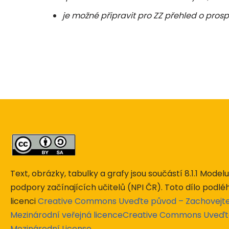
je možné připravit pro ZZ přehled o pros
Text, obrázky, tabulky a grafy jsou součástí 8.1.1 Mode
podpory začínajících učitelů (NPI ČR). Toto dílo podlé
licenci
Creative Commons Uveďte původ – Zachovejte l
Mezinárodní veřejná licenceCreative Commons Uveďt
Mezinárodní License