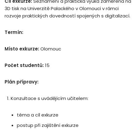
Cíl exkurze:
Seznámení a praktická výuka zaměřena na
3D tisk na Univerzitě Palackého v Olomouci v rámci
rozvoje praktických dovedností spojených s digitalizací.
Termín:
Místo exkurze:
Olomouc
Počet studentů:
15
Plán přípravy:
Konzultace s uvádějícím učitelem:
téma a cíl exkurze
postup při zajištění exkurze