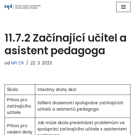
Přeskočit
na
obsah
11.7.2 Začínající učitel a
asistent pedagoga
od
NPI ČR
22. 3. 2023
Škola
Všechny druhy škol
Přínos pro
Sdílení zkušeností spolupráce začínajících
začínajícího
učitelů a asistentů pedagoga
učitele
Jak může škola předcházet problémům ve
Přínos pro
spolupráci začínajícího učitele s asistentem
vedení školy