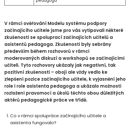
pedagoga
V rámci ověřování Modelu systému podpory
začínajícího učitele jsme pro vás vytipovali některé
zkušenosti se spoluprací začínajících učitelů a
asistentů pedagoga. Zkušenosti byly sebrány
především během rozhovorů v rámci
moderovaných diskuzí a workshopů se začínajícími
učiteli. Tyto rozhovory ukázaly jak negativní, tak
pozitivní zkušenosti – obojí ale vždy vedlo ke
zlepšení pozice začínajícího učitele, k vyjasnění jeho
role i role asistenta pedagoga a ukázalo možnosti
rozložení pravomocí a úkolů těchto obou důležitých
aktérů pedagogické práce ve třídě.
Co v rámci spolupráce začínajícího učitele a
asistenta fungovalo?