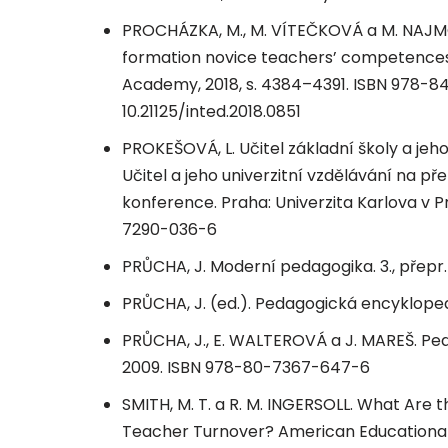
PROCHÁZKA, M., M. VÍTEČKOVÁ a M. NAJMON
formation novice teachers’ competences.
Academy, 2018, s. 4384–4391. ISBN 978-84
10.21125/inted.2018.0851
PROKEŠOVÁ, L. Učitel základní školy a je
Učitel a jeho univerzitní vzdělávání na př
konference. Praha: Univerzita Karlova v P
7290-036-6
PRŮCHA, J. Moderní pedagogika. 3., přepr.
PRŮCHA, J. (ed.). Pedagogická encykloped
PRŮCHA, J., E. WALTEROVÁ a J. MAREŠ. Pedago
2009. ISBN 978-80-7367-647-6
SMITH, M. T. a R. M. INGERSOLL. What Are 
Teacher Turnover? American Educational Re