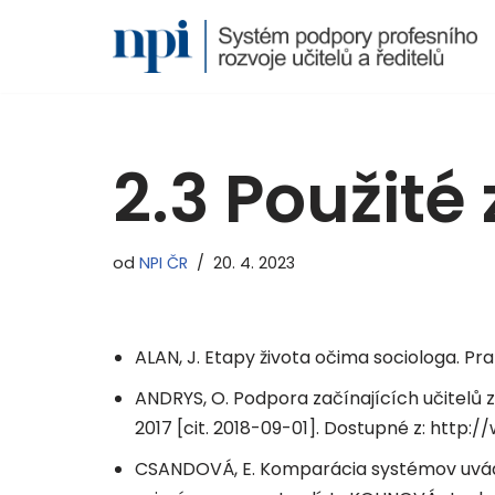
Přeskočit
na
obsah
2.3 Použité 
od
NPI ČR
20. 4. 2023
ALAN, J. Etapy života očima sociologa. P
ANDRYS, O. Podpora začínajících učitelů 
2017 [cit. 2018-09-01]. Dostupné z: http:
CSANDOVÁ, E. Komparácia systémov uvád