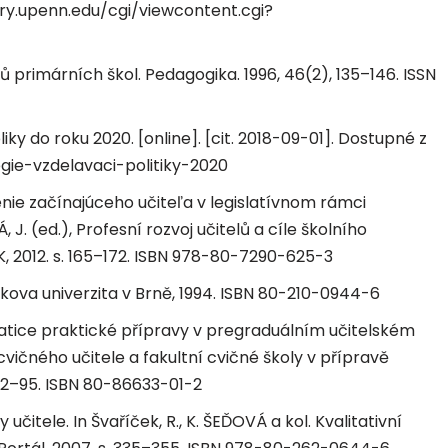
ory.upenn.edu/cgi/viewcontent.cgi?
ů primárních škol. Pedagogika. 1996, 46(2), 135–146. ISSN
iky do roku 2020. [online]. [cit. 2018-09-01]. Dostupné z
gie-vzdelavaci-politiky-2020
ie začínajúceho učiteľa v legislatívnom rámci
. (ed.), Profesní rozvoj učitelů a cíle školního
, 2012. s. 165–172. ISBN 978-80-7290-625-3
ykova univerzita v Brně, 1994. ISBN 80-210-0944-6
tice praktické přípravy v pregraduálním učitelském
o cvičného učitele a fakultní cvičné školy v přípravě
 92–95. ISBN 80-86633-01-2
čitele. In Švaříček, R., K. ŠEĎOVÁ a kol. Kvalitativní