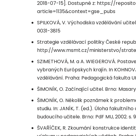
2018-07-15]. Dostupné z: https://reposit
article=1135&context=gse_pubs
SPILKOVÁ, V. Východiska vzdělávání učitel
0031-3815
Strategie vzdělávací politiky České republ
http://www.msmt.cz/ministerstvo/strate
SZIMETHOVÁ, M. a A. WIEGEROVÁ. Postaven
vybraných Európskych krajín. In KOHNOVÁ, J
vzdělávání. Praha: Pedagogická fakulta UK
ŠIMONÍK, O. Začínající učitel. Brno: Masar
ŠIMONÍK, O. Několik poznámek k problema
studiu. In: JANÍK, T. (ed.). Úloha fakultníh
budoucího učitele. Brno: PdF MU, 2002. s.
ŠVAŘÍČEK, R. Zkoumání konstrukce identity u