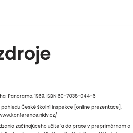
zdroje
raha: Panorama, 1989. ISBN 80-7038-044-6
z pohledu České školní inspekce [online prezentace].
//www.konference.nidv.cz/
zania začínajúceho učiteľa do praxe v preprimárnom a