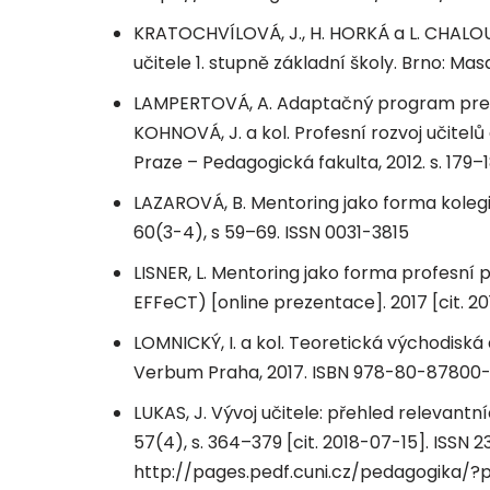
KRATOCHVÍLOVÁ, J., H. HORKÁ a L. CHALO
učitele 1. stupně základní školy. Brno: M
LAMPERTOVÁ, A. Adaptačný program pre z
KOHNOVÁ, J. a kol. Profesní rozvoj učitelů
Praze – Pedagogická fakulta, 2012. s. 17
LAZAROVÁ, B. Mentoring jako forma kolegi
60(3-4), s 59–69. ISSN 0031-3815
LISNER, L. Mentoring jako forma profesní 
EFFeCT) [online prezentace]. 2017 [cit. 2
LOMNICKÝ, I. a kol. Teoretická východiská
Verbum Praha, 2017. ISBN 978-80-87800
LUKAS, J. Vývoj učitele: přehled relevantní
57(4), s. 364–379 [cit. 2018-07-15]. ISSN 
http://pages.pedf.cuni.cz/pedagogika/