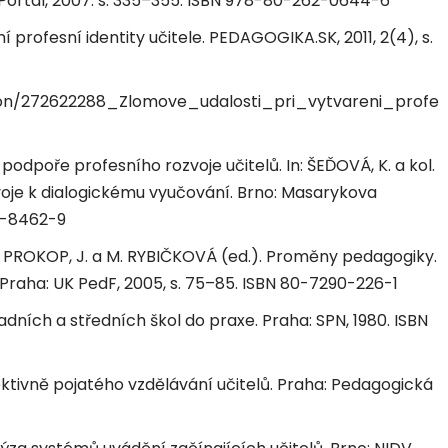
ortál, 2007. s. 335–355. ISBN 978-80-262-0644-6
í profesní identity učitele. PEDAGOGIKA.SK, 2011, 2(4), s.
ion/272622288_Zlomove_udalosti_pri_vytvareni_profe
 podpoře profesního rozvoje učitelů. In: ŠEĎOVÁ, K. a kol.
zvoje k dialogickému vyučování. Brno: Masarykova
10-8462-9
In PROKOP, J. a M. RYBIČKOVÁ (ed.). Proměny pedagogiky.
 Praha: UK PedF, 2005, s. 75–85. ISBN 80-7290-226-1
adních a středních škol do praxe. Praha: SPN, 1980. ISBN
ektivně pojatého vzdělávání učitelů. Praha: Pedagogická
7