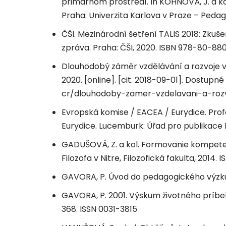
primárnom prostredí. In KOHNOVÁ, J. a kol.
Praha: Univerzita Karlova v Praze – Pedag
ČŠI. Mezinárodní šetření TALIS 2018: Zkušen
zpráva. Praha: ČŠI, 2020. ISBN 978-80-8
Dlouhodobý záměr vzdělávání a rozvoje v
2020. [online]. [cit. 2018-09-01]. Dostup
cr/dlouhodoby-zamer-vzdelavani-a-rozv
Evropská komise / EACEA / Eurydice. Profe
Eurydice. Lucemburk: Úřad pro publikace 
GADUŠOVÁ, Z. a kol. Formovanie kompetenc
Filozofa v Nitre, Filozofická fakulta, 201
GAVORA, P. Úvod do pedagogického výzku
GAVORA, P. 2001. Výskum životného príbeh
368. ISSN 0031-3815