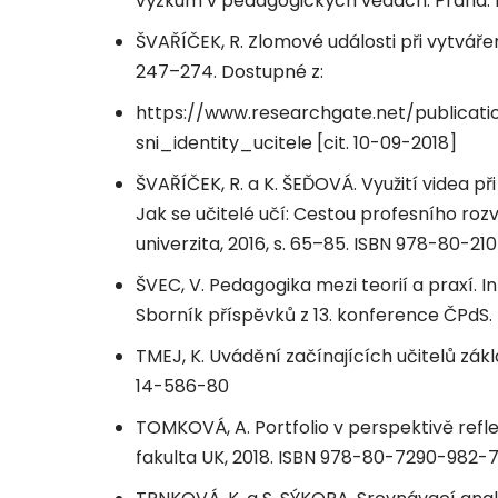
výzkum v pedagogických vědách. Praha: P
ŠVAŘÍČEK, R. Zlomové události při vytvářen
247–274. Dostupné z:
https://www.researchgate.net/publicat
sni_identity_ucitele [cit. 10-09-2018]
ŠVAŘÍČEK, R. a K. ŠEĎOVÁ. Využití videa při
Jak se učitelé učí: Cestou profesního ro
univerzita, 2016, s. 65–85. ISBN 978-80-2
ŠVEC, V. Pedagogika mezi teorií a praxí. 
Sborník příspěvků z 13. konference ČPdS.
TMEJ, K. Uvádění začínajících učitelů zákl
14-586-80
TOMKOVÁ, A. Portfolio v perspektivě refl
fakulta UK, 2018. ISBN 978-80-7290-982-