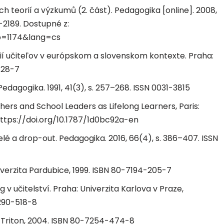
ích teorií a výzkumů (2. část). Pedagogika [online]. 2008,
6-2189. Dostupné z:
?p=1174&lang=cs
í učiteľov v európskom a slovenskom kontexte. Praha:
-28-7
 Pedagogika. 1991, 41(3), s. 257–268. ISSN 0031-3815
hers and School Leaders as Lifelong Learners, Paris:
https://doi.org/10.1787/1d0bc92a-en
elé a drop-out. Pedagogika. 2016, 66(4), s. 386–407. ISSN
iverzita Pardubice, 1999. ISBN 80-7194-205-7
 v učitelství. Praha: Univerzita Karlova v Praze,
7290-518-8
: Triton, 2004. ISBN 80-7254-474-8