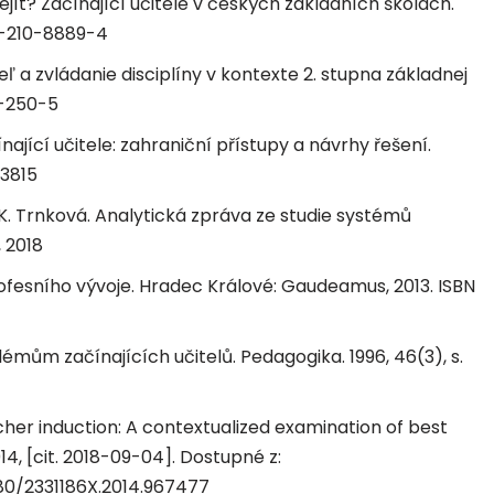
ejít? Začínající učitelé v českých základních školách.
0-210-8889-4
eľ a zvládanie disciplíny v kontexte 2. stupna základnej
5-250-5
nající učitele: zahraniční přístupy a návrhy řešení.
-3815
K. Trnková. Analytická zpráva ze studie systémů
, 2018
rofesního vývoje. Hradec Králové: Gaudeamus, 2013. ISBN
émům začínajících učitelů. Pedagogika. 1996, 46(3), s.
her induction: A contextualized examination of best
14, [cit. 2018-09-04]. Dostupné z:
80/2331186X.2014.967477