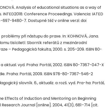
OVÁ. Analysis of educational situations as a way of
 INTED2018: Conference Proceedings. Valencia: IATED
-697-9480-7. Dostupné též v online verzi: doi
ho problémy při nástupu do praxe. In: KOHNOVÁ, Jana.
elomu tisíciletí: Sborník referátů z mezinárodní
raze – Pedagogická fakulta, 2000. s. 205–209. ISBN 80-
 a aktual. vyd. Praha: Portál, 2002. ISBN 80-7367-047-X
ie. Praha: Portál, 2009. ISBN 978-80-7367-546-2
gický slovník. 6., aktualiz. a rozš. vyd. Pra-ha: Portál,
the Effects of Induction and Mentoring on Beginning
search Journal [online]. 2004, 41(3), 681–714 [cit.