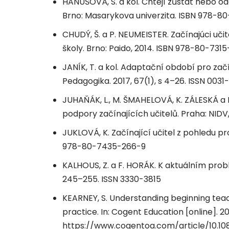
HANUŠOVÁ, S. a kol. Chtějí zůstat nebo od
Brno: Masarykova univerzita. ISBN 978-8
CHUDÝ, Š. a P. NEUMEISTER. Začínajúci učit
školy. Brno: Paido, 2014. ISBN 978-80-731
JANÍK, T. a kol. Adaptační období pro začí
Pedagogika. 2017, 67(1), s 4–26. ISSN 0031
JUHAŇÁK, L., M. ŠMAHELOVÁ, K. ZÁLESKÁ a 
podpory začínajících učitelů. Praha: NIDV
JUKLOVÁ, K. Začínající učitel z pohledu p
978-80-7435-266-9
KALHOUS, Z. a F. HORÁK. K aktuálním probl
245–255. ISSN 3330-3815
KEARNEY, S. Understanding beginning teac
practice. In: Cogent Education [online]. 20
https://www.cogentoa.com/article/10.10