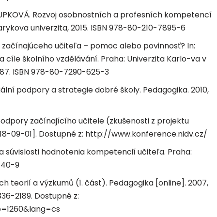
UPKOVÁ. Rozvoj osobnostních a profesních kompetencí
asarykova univerzita, 2015. ISBN 978-80-210-7895-6
ačínajúceho učiteľa – pomoc alebo povinnosť? In:
 a cíle školního vzdělávání. Praha: Univerzita Karlo-va v
9–187. ISBN 978-80-7290-625-3
ální podpory a strategie dobré školy. Pedagogika. 2010,
podpory začínajícího učitele (zkušenosti z projektu
018-09-01]. Dostupné z: http://www.konference.nidv.cz/
 a súvislosti hodnotenia kompetencií učiteľa. Praha:
-40-9
ch teorií a výzkumů (1. část). Pedagogika [online]. 2007,
2336-2189. Dostupné z:
?p=1260&lang=cs