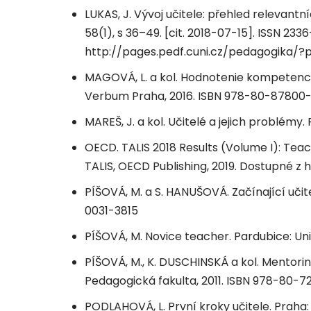
LUKAS, J. Vývoj učitele: přehled relevantn
58(1), s 36–49. [cit. 2018-07-15]. ISSN 233
http://pages.pedf.cuni.cz/pedagogika/
MAGOVÁ, L. a kol. Hodnotenie kompetenci
Verbum Praha, 2016. ISBN 978-80-87800
MAREŠ, J. a kol. Učitelé a jejich problémy.
OECD. TALIS 2018 Results (Volume I): Teac
TALIS, OECD Publishing, 2019. Dostupné z 
PÍŠOVÁ, M. a S. HANUŠOVÁ. Začínající učit
0031-3815
PÍŠOVÁ, M. Novice teacher. Pardubice: Un
PÍŠOVÁ, M., K. DUSCHINSKÁ a kol. Mentoring
Pedagogická fakulta, 2011. ISBN 978-80-
PODLAHOVÁ, L. První kroky učitele. Praha