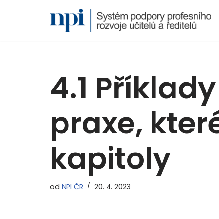
Přeskočit
na
obsah
4.1 Příklady
praxe, které
kapitoly
od
NPI ČR
20. 4. 2023