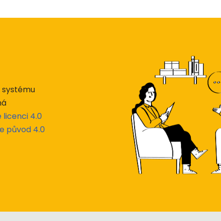
lu systému
há
icenci 4.0
e původ 4.0