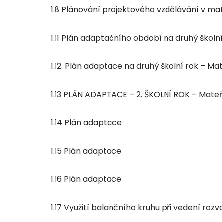
1.8 Plánování projektového vzdělávání v ma
1.11 Plán adaptačního období na druhý školn
1.12. Plán adaptace na druhý školní rok – Ma
1.13 PLÁN ADAPTACE – 2. ŠKOLNÍ ROK – Mateř
1.14 Plán adaptace
1.15 Plán adaptace
1.16 Plán adaptace
1.17 Využití balančního kruhu při vedení roz