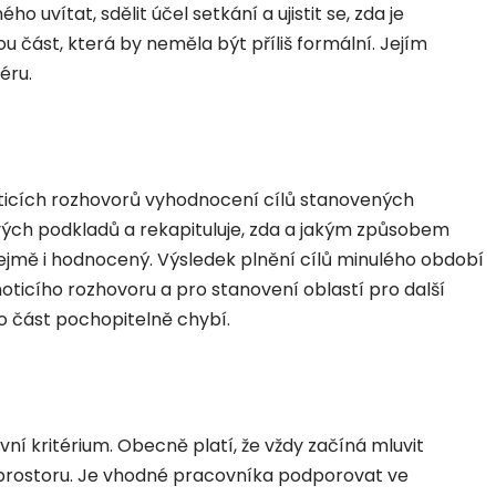
o uvítat, sdělit účel setkání a ujistit se, zda je
u část, která by neměla být příliš formální. Jejím
éru.
noticích rozhovorů vyhodnocení cílů stanovených
vých podkladů a rekapituluje, zda a jakým způsobem
ejmě i hodnocený. Výsledek plnění cílů minulého období
noticího rozhovoru a pro stanovení oblastí pro další
o část pochopitelně chybí.
 kritérium. Obecně platí, že vždy začíná mluvit
prostoru. Je vhodné pracovníka podporovat ve