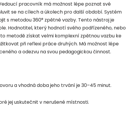
t. Vedoucí pracovník má možnost lépe poznat své
mluvit se na cílech a úkolech pro další období. Systém
jit s metodou 360° zpětné vazby. Tento nástroj je
e. Hodnotitel, který hodnotí svého podřízeného, nebo
této metodě získat velmi komplexní zpětnou vazbu ke
žitkovat při reflexi práce druhých. Má možnost lépe
dnoceného a odezvu na svou pedagogickou činnost.
voru a vhodná doba jeho trvání je 30–45 minut.
ré jej uskutečnit v nerušené místnosti.