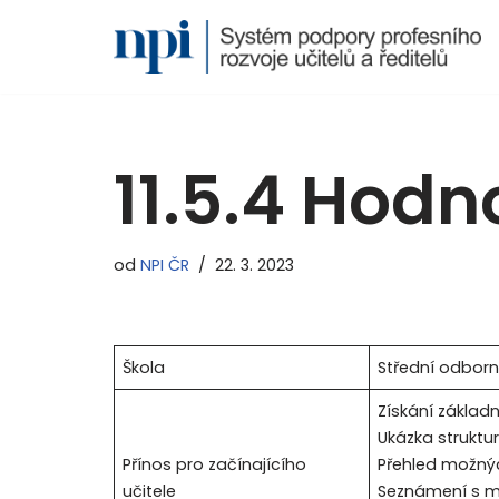
Přeskočit
na
obsah
11.5.4 Hodn
od
NPI ČR
22. 3. 2023
Škola
Střední odborn
Získání základn
Ukázka struktu
Přínos pro začínajícího
Přehled možnýc
učitele
Seznámení s m