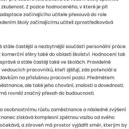
zkušenost. Z pozice hodnoceného, v které je při
adaptace začínajícího učitele přesouvá do role
vedením školy začínajícímu učiteli zprostředkovává
tále častější a nezbytnější součástí personální práce.
komerční sféry také do oblasti školství. Hodnocení tak
právě a stále častěji také ve školách. Pravidelné
edoucích pracovníků, kteří zjišťují, zda potenciál a
adavkům na příslušnou pracovní pozici. Předmětem
tnance, ale také jeho chování, znalosti a dovednosti.
e má rovněž značný přesah do budoucnosti.
 a osobnostnímu růstu zaměstnance a následné zvýšení
stnanec získává komplexní zpětnou vazbu od svého
j očekává, a zároveň má prostor vyjádřit směr, kterým by