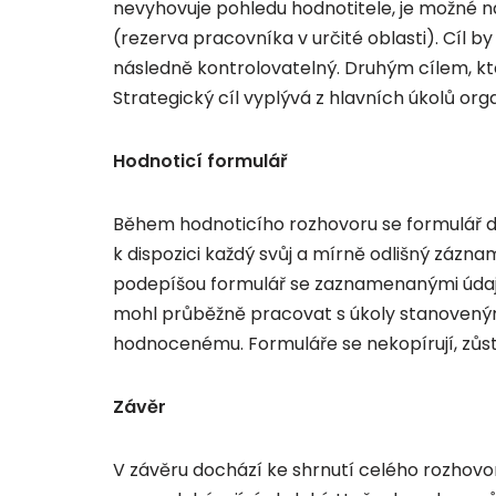
nevyhovuje pohledu hodnotitele, je možné na
(rezerva pracovníka v určité oblasti). Cíl 
následně kontrolovatelný. Druhým cílem, kter
Strategický cíl vyplývá z hlavních úkolů or
Hodnoticí formulář
Během hodnoticího rozhovoru se formulář do
k dispozici každý svůj a mírně odlišný zázn
podepíšou formulář se zaznamenanými údaji.
mohl průběžně pracovat s úkoly stanoveným
hodnocenému. Formuláře se nekopírují, zůst
Závěr
V závěru dochází ke shrnutí celého rozhovoru