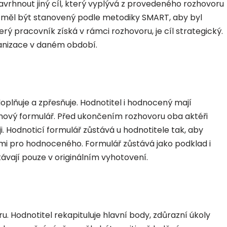
vrhnout jiný cíl, který vyplývá z provedeného rozhovoru
by měl být stanovený podle metodiky SMART, aby byl
ý pracovník získá v rámci rozhovoru, je cíl strategický.
ganizace v daném období.
plňuje a zpřesňuje. Hodnotitel i hodnocený mají
amový formulář. Před ukončením rozhovoru oba aktéři
 Hodnoticí formulář zůstává u hodnotitele tak, aby
i pro hodnoceného. Formulář zůstává jako podklad i
ávají pouze v originálním vyhotovení.
. Hodnotitel rekapituluje hlavní body, zdůrazní úkoly