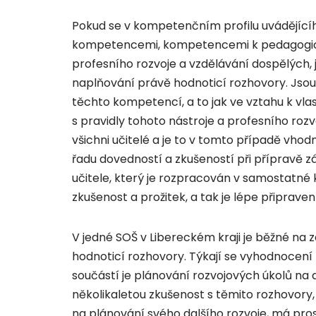
Pokud se v kompetenčním profilu uvádějící
kompetencemi, kompetencemi k pedagogic
profesního rozvoje a vzdělávání dospělých, j
naplňování právě hodnoticí rozhovory. Jsou
těchto kompetencí, a to jak ve vztahu k vlas
s pravidly tohoto nástroje a profesního roz
všichni učitelé a je to v tomto případě vhod
řadu dovedností a zkušeností při přípravě 
učitele, který je rozpracován v samostatné ka
zkušenost a prožitek, a tak je lépe připraven
V jedné SOŠ v Libereckém kraji je běžné na
hodnoticí rozhovory. Týkají se vyhodnocení 
součástí je plánování rozvojových úkolů na d
několikaletou zkušenost s těmito rozhovory,
na plánování svého dalšího rozvoje, má pros