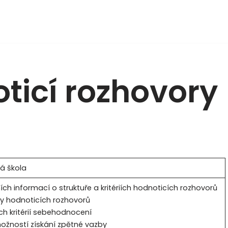
oticí rozhovory
á škola
ích informací o struktuře a kritériích hodnoticích rozhovorů
ry hodnoticích rozhovorů
h kritérií sebehodnocení
ožností získání zpětné vazby