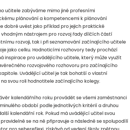
ho učitele zabýváme mimo jiné profesními
kému plánování a kompetencemi k plánování
e dobré uvést jako příklad pro jejich praktické
 vhodným nástrojem pro rozvoj řady dílčích částí
tnímu rozvoji, tak i při seznamování začínajícího učitele
voje jako celku. Hodnoticími rozhovory tedy prochází
ná inspirace pro uvádějícího učitele, který může využít
závěrečného rozvojového rozhovoru pro začínajícího
pitole. Uvádějící učitel je tak bohatší o vlastní
 na svou roli hodnotitele začínajícího kolegy.
 závěr kalendářního roku provádět se všemi zaměstnanci
minulého období podle jednotlivých kritérií a druhou
alší kalendářní rok. Pokud má uvádějící učitel svou
 pravidelně se na ně připravuje a následně se spolupodílí
tor pro sebereflexi, získává od vedení školy zpětnou