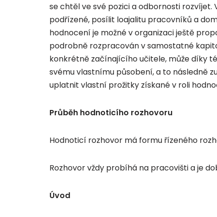
se chtěl ve své pozici a odbornosti rozvíje
podřízené, posílit loajalitu pracovníků a do
hodnocení je možné v organizaci ještě propo
podrobně rozpracován v samostatné kapitol
konkrétně začínajícího učitele, může díky 
svému vlastnímu působení, a to následně zu
uplatnit vlastní prožitky získané v roli ho
Průběh hodnoticího rozhovoru
Hodnoticí rozhovor má formu řízeného rozho
Rozhovor vždy probíhá na pracovišti a je dob
Úvod