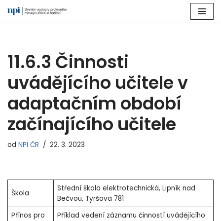
Přeskočit
na
obsah
11.6.3 Činnosti
uvádějícího učitele v
adaptačním období
začínajícího učitele
od
NPI ČR
22. 3. 2023
Střední škola elektrotechnická, Lipník nad
Škola
Bečvou, Tyršova 781
Přínos pro
Příklad vedení záznamu činností uvádějícího